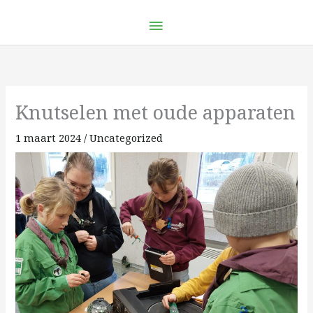
Ga
Hoofdmenu
naar
de
inhoud
Knutselen met oude apparaten
1 maart 2024
/
Uncategorized