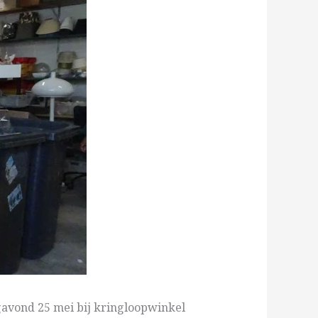
avond 25 mei bij kringloopwinkel