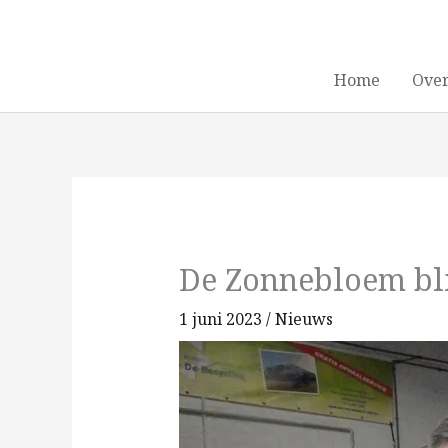
Ga
naar
de
Home
Over
inhoud
De Zonnebloem bli
1 juni 2023
/
Nieuws